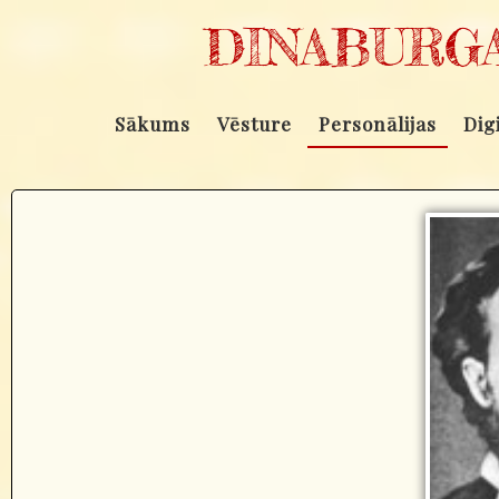
DINABURGA
Sākums
Vēsture
Personālijas
Dig