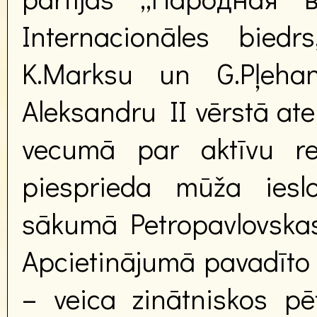
Internacionāles bied
K.Marksu un G.Pļehan
Aleksandru II vērstā at
vecumā par aktīvu re
piesprieda mūža ieslo
sākumā Petropavlovskas, 
Apcietinājumā pavadīto l
– veica zinātniskos pēt