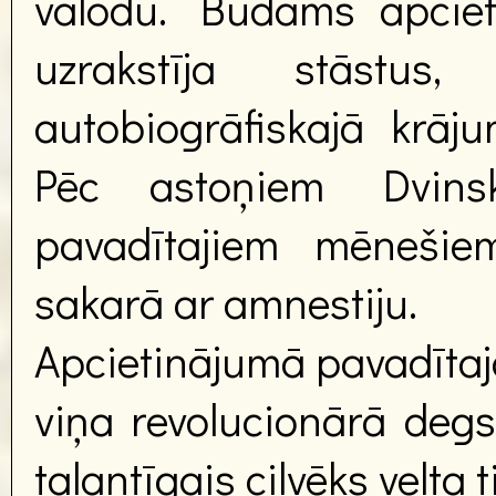
valodu. Būdams apciet
uzrakstīja stāstus
autobiogrāfiskajā krā
Pēc astoņiem Dvinsk
pavadītajiem mēnešie
sakarā ar amnestiju.
Apcietinājumā pavadīta
viņa revolucionārā deg
talantīgais cilvēks velta t