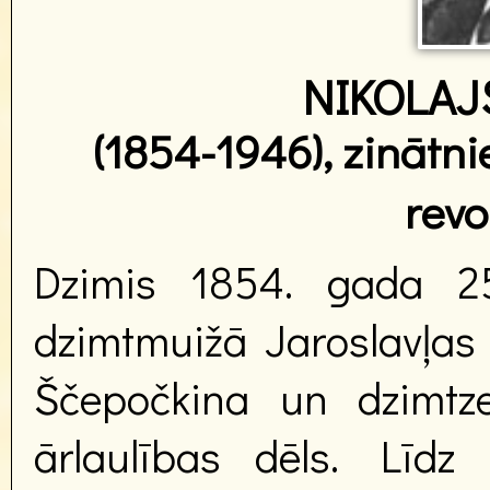
NIKOLA
(1854-1946), zinātnie
revo
Dzimis 1854. gada 25.
dzimtmuižā Jaroslavļas
Ščepočkina un dzimt
ārlaulības dēls. Līd