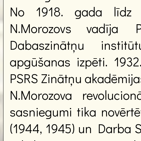
No 1918. gada līdz 
N.Morozovs vadīja P
Dabaszinātņu instit
apgūšanas izpēti. 1932.
PSRS Zinātņu akadēmijas
N.Morozova revolucion
sasniegumi tika novērtē
(1944, 1945) un Darba S