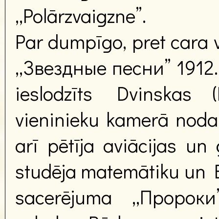
„Polārzvaigzne”.
Par dumpīgo, pret cara v
„Звездные песни” 1912.
ieslodzīts Dvinskas (
vieninieku kamerā nodar
arī pētīja aviācijas u
studēja matemātiku un Bī
sacerējuma „Пророки