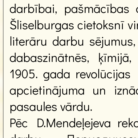
darbībai, pašmācības 
Šliselburgas cietoksnī v
literāru darbu sējumus,
dabaszinātnēs, ķīmijā,
1905. gada revolūcijas 
apcietinājuma un iznā
pasaules vārdu.
Pēc D.Mendeļejeva rek