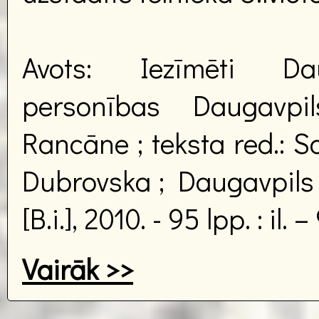
Avots: Iezīmēti Dau
personības Daugavpi
Rancāne ; teksta red.: S
Dubrovska ; Daugavpils 
[B.i.], 2010. - 95 lpp. : il. –
Vairāk >>