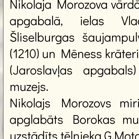
Nikolaja Morozova vārd
apgabalā, ielas Vl
Šliselburgas šaujampu
(1210) un Mēness krāteri
(Jaroslavļas apgabals)
muzejs.
Nikolajs Morozovs mir
apglabāts Borokas muiž
uzstādīts tēlnieka G.Moto