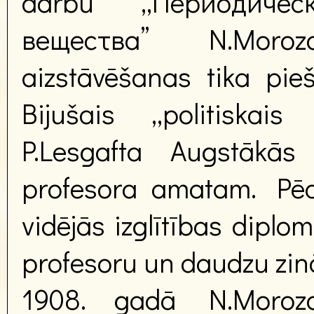
darbu „Периодиче
вещества” N.Moroz
aizstāvēšanas tika pieš
Bijušais „politiskais 
P.Lesgafta Augstākās 
profesora amatam. Pēc
vidējās izglītības diplo
profesoru un daudzu zinā
1908. gadā N.Morozo