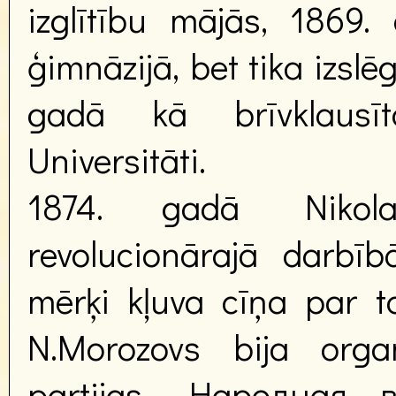
izglītību mājās, 1869
ģimnāzijā, bet tika izsl
gadā kā brīvklausī
Universitāti.
1874. gadā Nikolaj
revolucionārajā darbī
mērķi kļuva cīņa par ta
N.Morozovs bija orga
partijas „Народная 