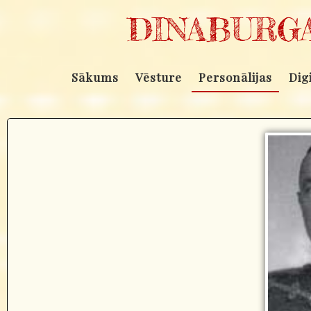
DINABURGA
Sākums
Vēsture
Personālijas
Dig