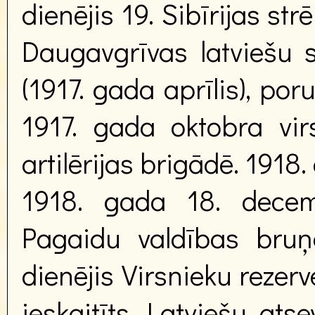
dienējis 19. Sibīrijas st
Daugavgrīvas latviešu s
(1917. gada aprīlis), por
1917. gada oktobra virs
artilērijas brigādē. 1918
1918. gada 18. decem
Pagaidu valdības bruņot
dienējis Virsnieku rezerv
ieskaitīts Latviešu atse