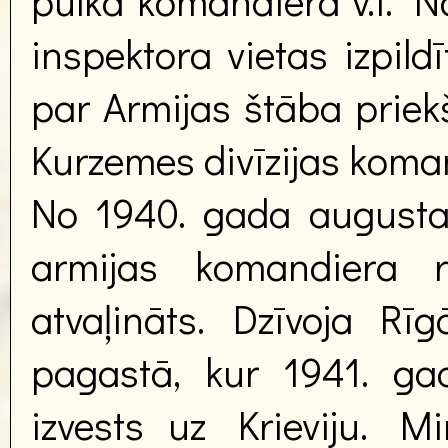
pulka komandiera v.i. N
inspektora vietas izpildī
par Armijas štāba priek
Kurzemes divīzijas koman
No 1940. gada augusta
armijas komandiera r
atvaļināts. Dzīvoja R
pagastā, kur 1941. gad
izvests uz Krieviju. M