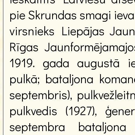
pie Skrundas smagi ieva
virsnieks Liepājas Jaun
Rīgas Jaunformējamajos
1919. gada augustā ies
pulkā; bataljona komand
septembris), pulkvežleit
pulkvedis (1927), ģene
septembra bataljona