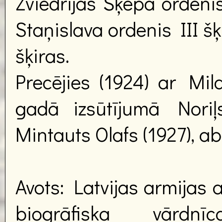
Zviedrijas Šķēpa ordenis
Staņislava ordenis III š
šķiras.
Precējies (1924) ar Mil
gadā izsūtījumā Noriļs
Mintauts Olafs (1927), ab
Avots: Latvijas armijas 
biogrāfiska vārdnī