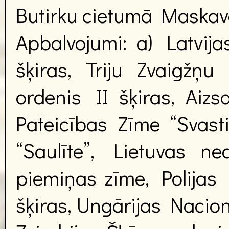
Butirku cietumā Maskav
Apbalvojumi: a) Latvij
šķiras, Triju Zvaigžņu 
ordenis II šķiras, Aiz
Pateicības Zīme “Svast
“Saulīte”, Lietuvas ne
piemiņas zīme, Polijas 
šķiras, Ungārijas Nacion