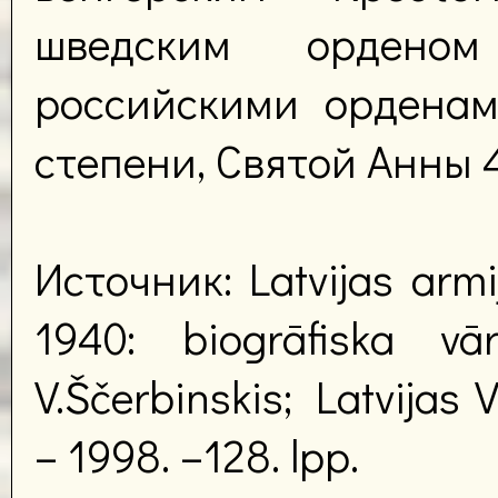
шведским ордено
российскими орденам
степени, Святой Анны 4
Источник: Latvijas armij
1940: biogrāfiska vā
V.Ščerbinskis; Latvijas 
– 1998. –128. lpp.