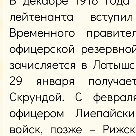
лейтенанта вступ
Временного правите
офицерской резервной
зачисляется в Латышс
29 января получае
Скрундой. С феврал
офицером Лиепайски
войск, позже – Рижс