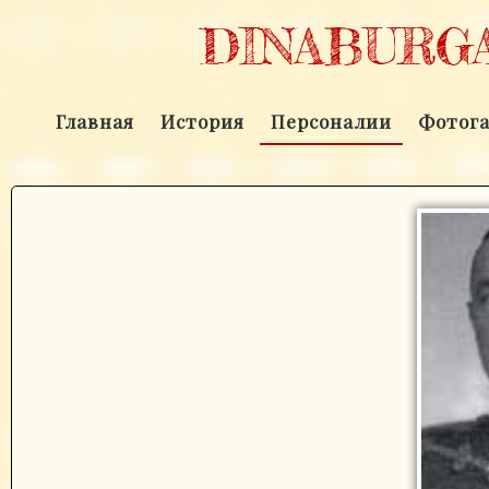
DINABURGA
Главная
История
Персоналии
Фотога