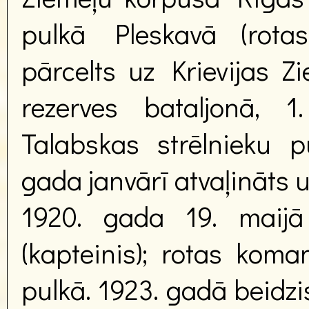
pulkā Pleskavā (rota
pārcelts uz Krievijas Zi
rezerves bataljonā, 1
Talabskas strēlnieku p
gada janvārī atvaļināts u
1920. gada 19. maijā 
(kapteinis); rotas koma
pulkā. 1923. gadā beidzi