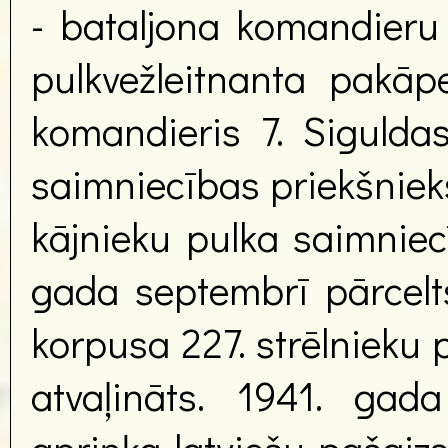
- bataljona komandieru 
pulkvežleitnanta pakā
komandieris 7. Siguldas
saimniecības priekšniek
kājnieku pulka saimniec
gada septembrī pārcelts 
korpusa 227. strēlnieku
atvaļināts. 1941. gad