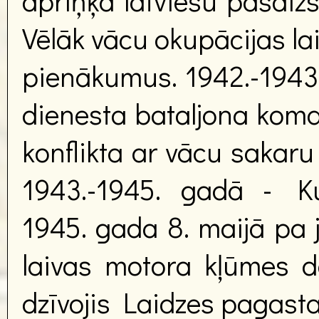
apriņķa latviešu pašaizs
Vēlāk vācu okupācijas la
pienākumus. 1942.-1943. 
dienesta bataljona koma
konflikta ar vācu sakaru
1943.-1945. gadā - Ku
1945. gada 8. maijā pa j
laivas motora kļūmes dē
dzīvojis Laidzes pagasta