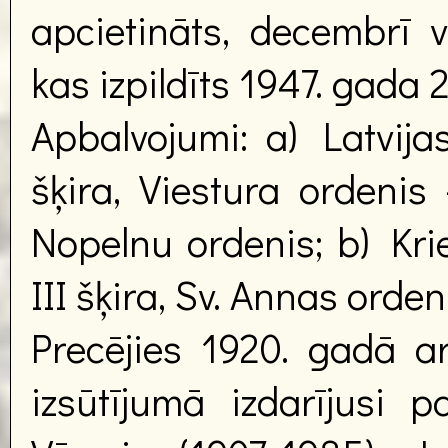
apcietināts, decembrī 
kas izpildīts 1947. gada 
Apbalvojumi: a) Latvija
šķira, Viestura ordenis 
Nopelnu ordenis; b) Krie
III šķira, Sv. Annas ordeni
Precējies 1920. gadā a
izsūtījumā izdarījusi p