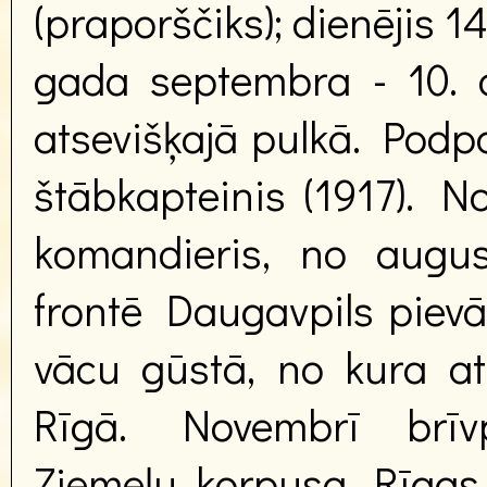
(praporščiks); dienējis 1
gada septembra - 10. at
atsevišķajā pulkā. Podpo
štābkapteinis (1917). N
komandieris, no augus
frontē Daugavpils pievār
vācu gūstā, no kura atb
Rīgā. Novembrī brīvpr
Ziemeļu korpusa Rīgas bi