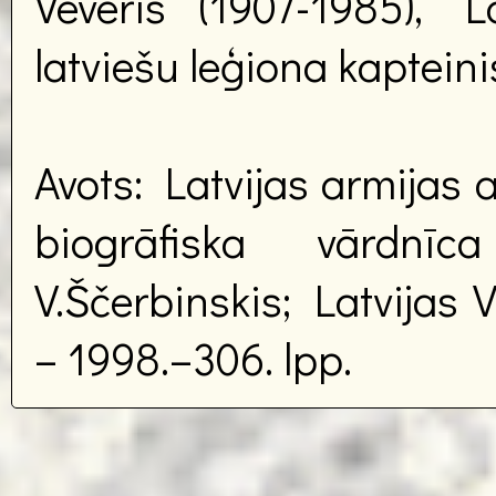
Vēveris (1907-1985), La
latviešu leģiona kapteini
Avots: Latvijas armijas 
biogrāfiska vārdnī
V.Ščerbinskis; Latvijas 
– 1998.–306. lpp.