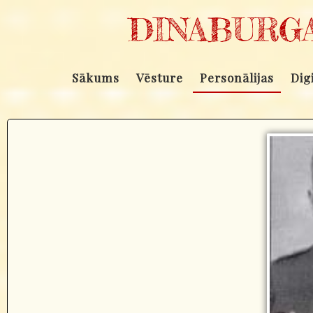
DINABURGA
Sākums
Vēsture
Personālijas
Dig