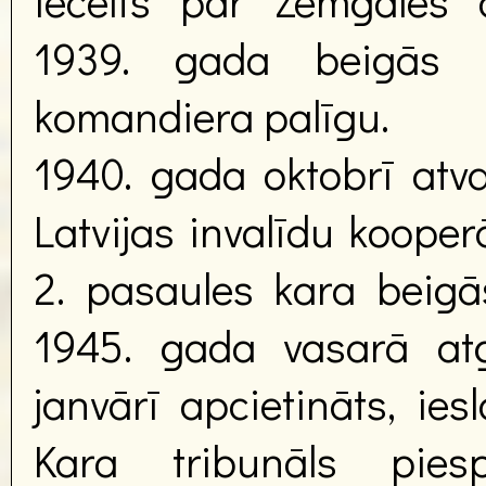
iecelts par Zemgales d
1939. gada beigās -
komandiera palīgu.
1940. gada oktobrī atva
Latvijas invalīdu kooper
2. pasaules kara beigās
1945. gada vasarā atg
janvārī apcietināts, ies
Kara tribunāls pie