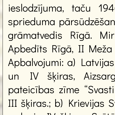
ieslodzījuma, taču 1
sprieduma pārsūdzēšana
grāmatvedis Rīgā. Mir
Apbedīts Rīgā, II Meža
Apbalvojumi: a) Latvijas
un IV šķiras, Aizsar
pateicības zīme “Svasti
III šķiras.; b) Krievija