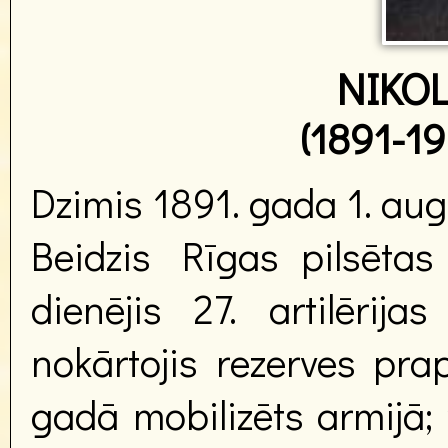
NIKO
(1891-19
Dzimis 1891. gada 1. au
Beidzis Rīgas pilsētas 
dienējis 27. artilērij
nokārtojis rezerves pra
gadā mobilizēts armijā; 