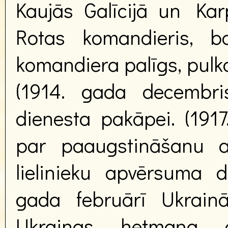
Kaujās Galīcijā un Karp
Rotas komandieris, ba
komandiera palīgs, pulk
(1914. gada decembris
dienesta pakāpei. (1917
par paaugstināšanu a
lielinieku apvērsuma d
gada februārī Ukrainā
Ukrainas hetmaņa ar