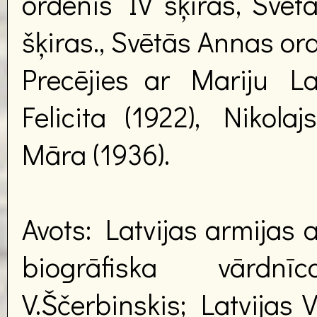
ordenis IV šķiras, Svētā
šķiras., Svētās Annas orde
Precējies ar Mariju Las
Felicita (1922), Nikola
Māra (1936).
Avots: Latvijas armijas 
biogrāfiska vārdnī
V.Ščerbinskis; Latvijas 