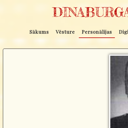
DINABURGA
Sākums
Vēsture
Personālijas
Dig