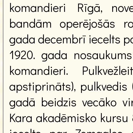
komandieri Rīgā, nove
bandām operējošās rot
gada decembrī iecelts pa
1920. gada nosaukums 
komandieri. Pulkvežle
apstiprināts), pulkvedis 
gadā beidzis vecāko vi
Kara akadēmisko kursu 