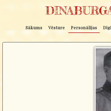
DINABURGA
Sākums
Vēsture
Personālijas
Dig