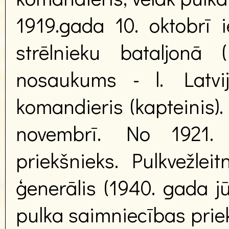
1919.gada 10. oktobrī ie
strēlnieku bataljon
nosaukums - l. Latvij
komandieris (kapteinis).
novembrī. No 1921. 
priekšnieks. Pulkvežleit
ģenerālis (1940. gada jū
pulka saimniecības priek