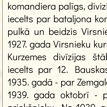
komandiera palīgs, diviz
iecelts par bataljona ko
pulkā un beidzis Virsn
1927. gada Virsnieku kur
Kurzemes divīzijas št
iecelts par 12. Bauska
1935. gadā - par Zemgale
1939. gada oktobrī - p