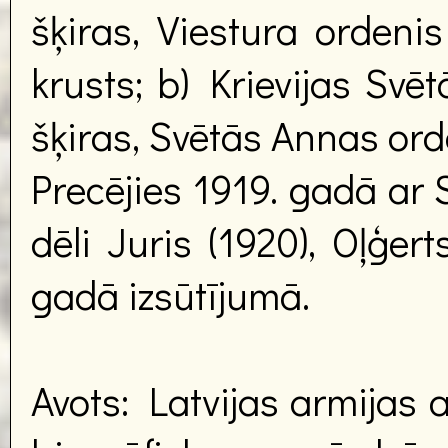
šķiras, Viestura ordeni
krusts; b) Krievijas Svē
šķiras, Svētās Annas orde
Precējies 1919. gadā ar 
dēli Juris (1920), Oļģert
gadā izsūtījumā.
Avots: Latvijas armijas 