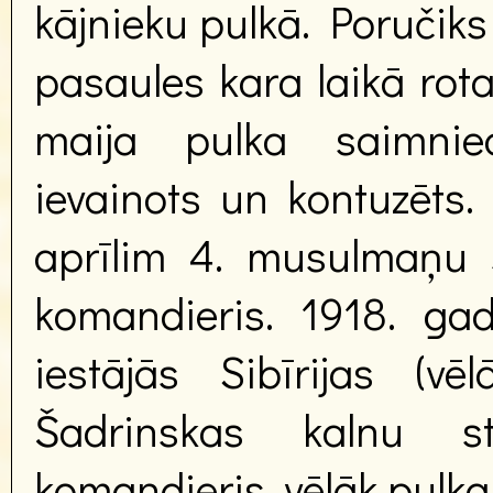
kājnieku pulkā. Poručiks 
pasaules kara laikā rot
maija pulka saimniec
ievainots un kontuzēts.
aprīlim 4. musulmaņu st
komandieris. 1918. gad
iestājās Sibīrijas (v
Šadrinskas kalnu st
komandieris, vēlāk pulka