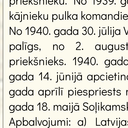
priekšnieku. No 1939. 
kājnieku pulka komandier
No 1940. gada 30. jūlija
palīgs, no 2. augus
priekšnieks. 1940. gada
gada 14. jūnijā apcietinā
gada aprīlī piespriests 
gada 18. maijā Soļikam
Apbalvojumi: a) Latvija