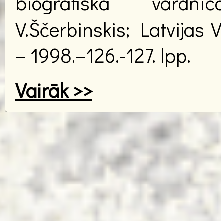
biogrāfiska vārdnī
V.Ščerbinskis; Latvijas 
– 1998.–126.-127. lpp.
Vairāk >>