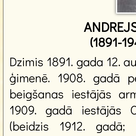
ANDREJ
(1891-19
Dzimis 1891. gada 12. a
ģimenē. 1908. gadā pē
beigšanas iestājās arm
1909. gadā iestājās O
(beidzis 1912. gadā; 