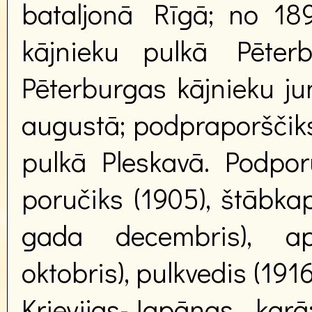
bataljonā Rīgā; no 189
kājnieku pulkā Pēter
Pēterburgas kājnieku ju
augustā; podpraporščiks)
pulkā Pleskavā. Podporu
poručiks (1905), štābkap
gada decembris), ap
oktobris), pulkvedis (191
Krievijas-Japānas kar