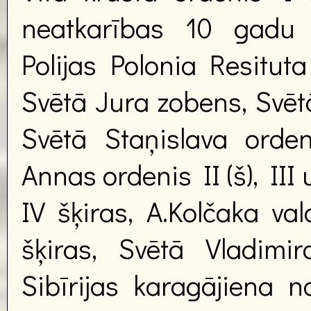
neatkarības 10 gadu 
Polijas Polonia Resituta 
Svētā Jura zobens, Svētā
Svētā Staņislava orden
Annas ordenis II (š), III
IV šķiras, A.Kolčaka va
šķiras, Svētā Vladimir
Sibīrijas karagājiena 