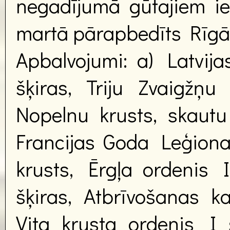
negadījumā gūtajiem ie
martā pārapbedīts Rīgā,
Apbalvojumi: a) Latvij
šķiras, Triju Zvaigžņu
Nopelnu krusts, skautu
Francijas Goda Leģiona
krusts, Ērgļa ordenis II
šķiras, Atbrīvošanas k
Vita krusta ordenis I 