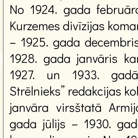
No 1924. gada februāra 
Kurzemes divīzijas koma
– 1925. gada decembri
1928. gada janvāris kar
1927. un 1933. gadā
Strēlnieks” redakcijas ko
janvāra virsštatā Armi
gada jūlijs – 1930. gad