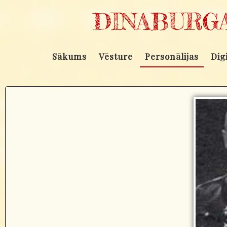
DINABURGA
Sākums
Vēsture
Personālijas
Dig