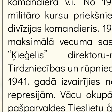
komandiera v.i. No 1
militāro kursu priekšn
divīzijas komandieris. 1
maksimālā vecuma sasn
“Ķieģelis” direktoru
Tirdzniecības un rūpniec
1941. gadā izvairījies
represijām. Vācu okupā
pašpārvaldes Tieslietu ģ