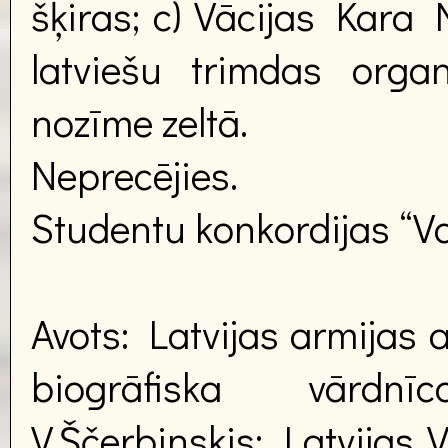
šķiras; c) Vācijas Kara 
latviešu trimdas orga
nozīme zeltā.
Neprecējies.
Studentu konkordijas “Val
Avots: Latvijas armijas 
biogrāfiska vārdnī
V.Ščerbinskis; Latvijas 