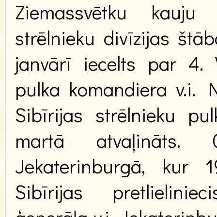
Ziemassvētku kauju 
strēlnieku divīzijas štā
janvārī iecelts par 4. 
pulka komandiera v.i. N
Sibīrijas strēlnieku p
martā atvaļināts.
Jekaterinburgā, kur 
Sibīrijas pretlielini