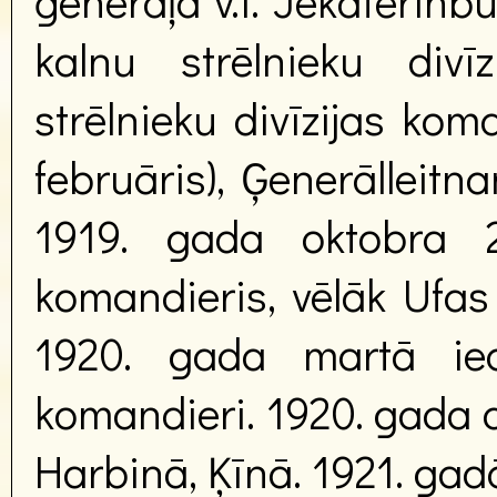
ģenerāļa v.i. Jekaterinbu
kalnu strēlnieku divī
strēlnieku divīzijas kom
februāris), Ģenerālleitn
1919. gada oktobra 2
komandieris, vēlāk Ufas
1920. gada martā iec
komandieri. 1920. gada d
Harbinā, Ķīnā. 1921. gadā