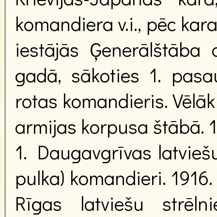
komandiera v.i., pēc kara
iestājās Ģenerālštāba 
gadā, sākoties 1. pasau
rotas komandieris. Vēlāk 
armijas korpusa štābā. 1
1. Daugavgrīvas latviešu
pulka) komandieri. 1916
Rīgas latviešu strēln