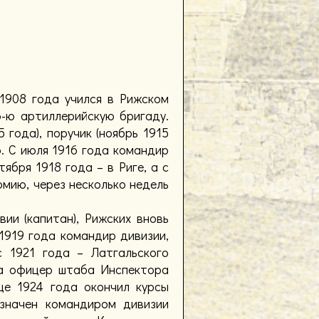
 1908 года учился в Рижском
6-ю артиллерийскую бригаду.
 года), поручик (ноябрь 1915
ю. С июля 1916 года командир
ября 1918 года – в Риге, а с
рмию, через несколько недель
ии (капитан), Рижских вновь
1919 года командир дивизии,
с 1921 года – Латгальского
ода офицер штаба Инспектора
це 1924 года окончил курсы
значен командиром дивизии