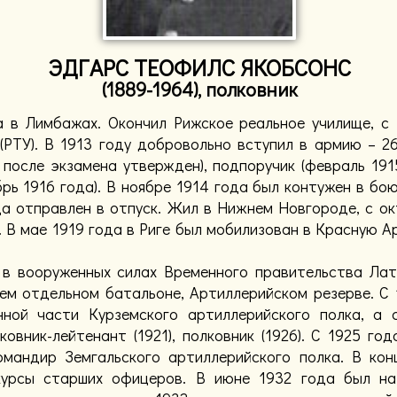
ЭДГАРС ТЕОФИЛС ЯКОБСОНС
(1889-1964), полковник
а в Лимбажах. Окончил Рижское реальное училище, с
(РТУ). В 1913 году добровольно вступил в армию – 2
после экзамена утвержден), подпоручик (февраль 1915
брь 1916 года). В ноябре 1914 года был контужен в бо
а отправлен в отпуск. Жил в Нижнем Новгороде, с окт
. В мае 1919 года в Риге был мобилизован в Красную А
в вооруженных силах Временного правительства Латв
ем отдельном батальоне, Артиллерийском резерве. С 
нной части Курземского артиллерийского полка, а 
ковник-лейтенант (1921), полковник (1926). С 1925 г
омандир Земгальского артиллерийского полка. В кон
курсы старших офицеров. В июне 1932 года был на