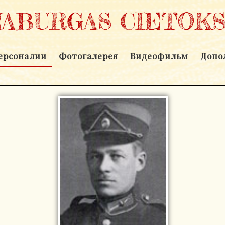
NABURGAS CIETOKS
ерсоналии
Фотогалерея
Видеофильм
Допо