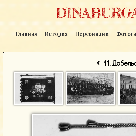
DINABURGA
Главная
История
Персоналии
Фотога
‹
11. Добел